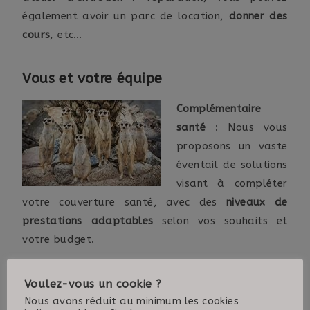
également avoir un parc de location,
donner des
cours
, etc…
Vous et votre équipe
Complémentaire
santé
: Nous vous
proposons un vaste
éventail de solutions
visant à compléter
votre couverture santé, avec des
niveaux de
prestations adaptables
selon vos souhaits et
votre budget.
Prévoyance
: complément indispensable pour les
Voulez-vous un cookie ?
artisans, indépendants et travailleurs non-
Nous avons réduit au minimum les cookies
salariés, il convient en effet de vous couvrir pour