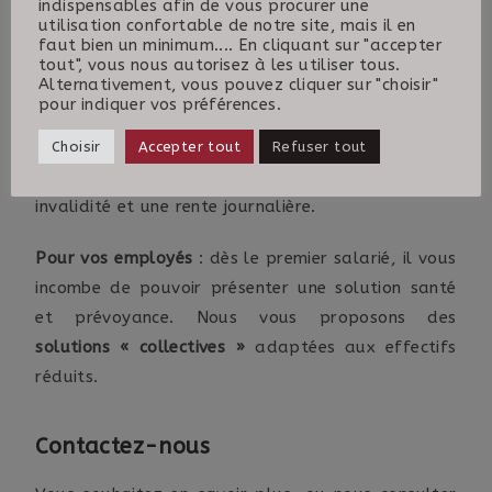
indispensables afin de vous procurer une
utilisation confortable de notre site, mais il en
les cas où vous seriez dans l’
impossibilité
faut bien un minimum.... En cliquant sur "accepter
d’exercer votre métier
pour une durée plus ou
tout", vous nous autorisez à les utiliser tous.
Alternativement, vous pouvez cliquer sur "choisir"
moins longue. En complément des autres
pour indiquer vos préférences.
dispositifs d’assurance visant à préserver votre
outil de travail, vous pouvez prévoir une
Choisir
Accepter tout
Refuser tout
couverture vous garantissant un capital décès /
invalidité et une rente journalière.
Pour vos employés
: dès le premier salarié, il vous
incombe de pouvoir présenter une solution santé
et prévoyance. Nous vous proposons des
solutions « collectives »
adaptées aux effectifs
réduits.
Contactez-nous