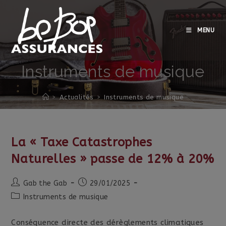
Skip
to
content
MENU
Instruments de musique
>
Actualités
>
Instruments de musique
La « Taxe Catastrophes
Naturelles » passe de 12% à 20%
Auteur/autrice
Publication
Gab the Gab
29/01/2025
de
publiée :
Post
Instruments de musique
la
category:
publication :
Conséquence directe des dérèglements climatiques