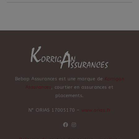
Instruments
Bebop Assurances est une marque de
Korrigan
Assurances
, courtier en assurances et
placements.
N° ORIAS 17005170 –
www.orias.fr
S’ouvre
S’ouvre