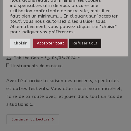
Nous avons réduit au minimum les cookies
talentueux et d'essayer quelques unes de leurs…
indispensables afin de vous procurer une
utilisation confortable de notre site, mais il en
faut bien un minimum.... En cliquant sur "accepter
Bebop
Continuer La Lecture
Assurances
tout", vous nous autorisez à les utiliser tous.
Au
Alternativement, vous pouvez cliquer sur "choisir"
FGI
pour indiquer vos préférences.
N’oubliez pas vos instruments
Choisir
Accepter tout
Refuser tout
Auteur/autrice
Publication
Gab the Gab
05/06/2024
de
publiée :
Post
Instruments de musique
la
category:
publication :
Avec l'été arrive la saison des concerts, spectacles
et autres festivals. Vous allez sortir votre matériel,
faire de la route avec, et jouer dans tout un tas de
situations :…
N’oubliez
Continuer La Lecture
Pas
Vos